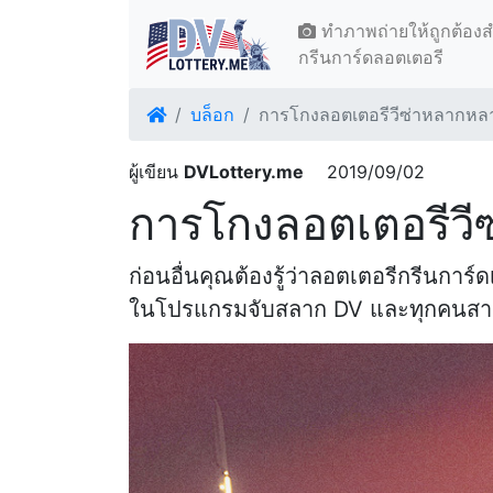
ทำภาพถ่ายให้ถูกต้องส
กรีนการ์ดลอตเตอรี
บล็อก
การโกงลอตเตอรีวีซ่าหลากหลา
ผู้เขียน
DVLottery.me
2019/09/02
การโกงลอตเตอรีวี
ก่อนอื่นคุณต้องรู้ว่าลอตเตอรีกรีนการ์
ในโปรแกรมจับสลาก DV และทุกคนส