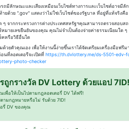
สามารถมีลักษณะและเสียงเหมือนเว็บไซต์ทางการและเว็บไซต์อาจมี
้ายด้วย ".gov" แสดงว่าไม่ใช่เว็บไซต์ของรัฐบาล ที่อยู่ที่แท้จริงคื
อนใด ๆ จากกระทรวงการต่างประเทศสหรัฐฯคุณสามารถตรวจสอบสถาน
ใช้หมายเลขยืนยันของคุณ คุณไม่จำเป็นต้องจ่ายค่าธรรมเนียมใ
คหรือวิธีอื่นใด
ด้วยตัวคุณเอง เพื่อให้งานนี้ง่ายขึ้นเราได้จัดเตรียมเครื่องมื
อนที่ลอตเตอรีจะเปิดที่
https://th.dvlottery.me/ds-5501-edv-
lottery-photo-checker
ถูกรางวัล DV Lottery ด้วยแอป 7ID
เพื่อให้เป็นไปตามกฎลอตเตอรี่ DV ได้ฟรี!
ไปตามกฎหมายหรือไม่ รับด้วย 7ID!
ตอรี่ DV ของคุณ