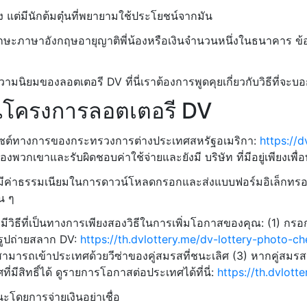
แต่มีนักต้มตุ๋นที่พยายามใช้ประโยชน์จากมัน
ทักษะภาษาอังกฤษอายุญาติพี่น้องหรือเงินจำนวนหนึ่งในธนาคาร ข้อ
มนิยมของลอตเตอรี DV ที่นี่เราต้องการพูดคุยเกี่ยวกับวิธีที่จะ
นโครงการลอตเตอรี DV
บไซต์ทางการของกระทรวงการต่างประเทศสหรัฐอเมริกา:
https://d
งพวกเขาและรับผิดชอบค่าใช้จ่ายและยังมี บริษัท ที่มีอยู่เพียงเพื่อ
ไม่มีค่าธรรมเนียมในการดาวน์โหลดกรอกและส่งแบบฟอร์มอิเล็กทรอ
น ๆ
ะ มีวิธีที่เป็นทางการเพียงสองวิธีในการเพิ่มโอกาสของคุณ: (1) ก
บรูปถ่ายสลาก DV:
https://th.dvlottery.me/dv-lottery-photo-c
่งสามารถเข้าประเทศด้วยวีซ่าของคู่สมรสที่ชนะเลิศ (3) หากคู่ส
มีสิทธิ์ได้ ดูรายการโอกาสต่อประเทศได้ที่นี่:
https://th.dvlot
โดยการจ่ายเงินอย่าเชื่อ