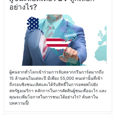
อย่างไร?
ผู้คนจากทั่วโลกเข้าร่วมการจับสลากกรีนการ์ดมากถึง
15 ล้านคนในแต่ละปี มีเพียง 55,000 คนเท่านั้นที่เข้า
ถึงรอบชิงชนะเลิศและได้รับสิทธิ์ในการอพยพไปยัง
สหรัฐอเมริกา หลักการในการตัดสินผู้ชนะคืออะไร และ
คุณจะเพิ่มโอกาสในการชนะได้อย่างไร? ค้นหาใน
บทความนี้!