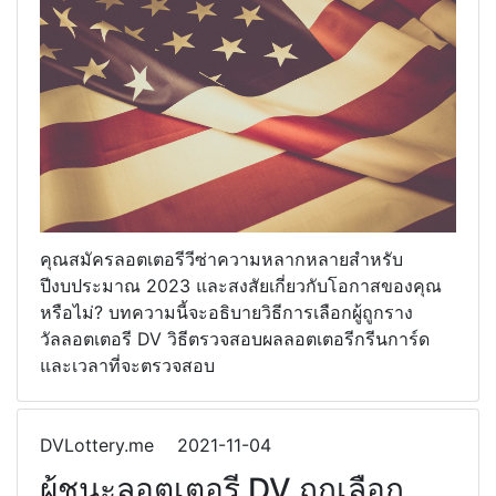
คุณสมัครลอตเตอรีวีซ่าความหลากหลายสำหรับ
ปีงบประมาณ 2023 และสงสัยเกี่ยวกับโอกาสของคุณ
หรือไม่? บทความนี้จะอธิบายวิธีการเลือกผู้ถูกราง
วัลลอตเตอรี DV วิธีตรวจสอบผลลอตเตอรีกรีนการ์ด
และเวลาที่จะตรวจสอบ
DVLottery.me
2021-11-04
ผู้ชนะลอตเตอรี DV ถูกเลือก