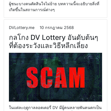
ผู้ชนะบางคนตัดสินใจไม่ย้าย บทความนี้จะอธิบายสิ่งที่
เกิดขึ้นในสถานการณ์ต่างๆ
DVLottery.me
10 กรกฎาคม 2568
กลโกง DV Lottery อันดับต้นๆ
ที่ต้องระวังและวิธีหลีกเลี่ยง
ในแต่ละฤดูกาลลอตเตอรี่ DV มีผู้คนหลายพันคนตกเป็น