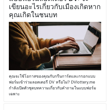
เขียนอะไรเกี่ยวกับเมืองเกิดหาก
คุณเกิดในชนบท
คุณจะใช้โอกาสของคุณกับกรีนการ์ดและกรอกแบบ
ฟอร์มเข้าร่วมลอตเตอรี DV หรือไม่? DVlottery.me
กำลังเปิดตัวชุดบทความเกี่ยวกับคำถามในแบบฟอร์ม
เฉพาะ