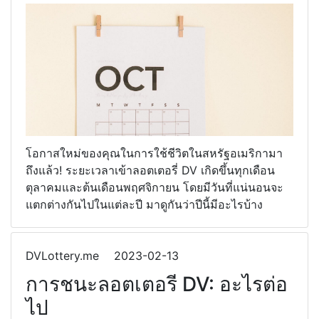
โอกาสใหม่ของคุณในการใช้ชีวิตในสหรัฐอเมริกามา
ถึงแล้ว! ระยะเวลาเข้าลอตเตอรี่ DV เกิดขึ้นทุกเดือน
ตุลาคมและต้นเดือนพฤศจิกายน โดยมีวันที่แน่นอนจะ
แตกต่างกันไปในแต่ละปี มาดูกันว่าปีนี้มีอะไรบ้าง
DVLottery.me
2023-02-13
การชนะลอตเตอรี DV: อะไรต่อ
ไป