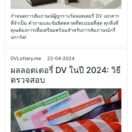
กำหนดการสัมภาษณ์ผู้ถูกรางวัลลอตเตอรี DV เอกสาร
ที่จำเป็น คำถามและข้อผิดพลาดที่พบบ่อยที่สุด ทุกสิ่งที่
คุณต้องการเพื่อเตรียมพร้อมสำหรับการสัมภาษณ์กรี
นการ์ด!
DVLottery.me
22-04-2024
ผลลอตเตอรี่ DV ในปี 2024: วิธี
ตรวจสอบ