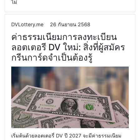
ไม่
DVLottery.me
26 กันยายน 2568
ค่าธรรมเนียมการลงทะเบียน
ลอตเตอรี DV ใหม่: สิ่งที่ผู้สมัคร
กรีนการ์ดจำเป็นต้องรู้
เริ่มต้นด้วยลอตเตอรี่ DV ปี 2027 จะมีค่าธรรมเนียม