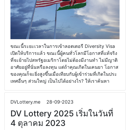
ขณะนี้ระยะเวลาในการเข้าลอตเตอรี Diversity Visa
เปิดให้บริการแล้ว ขณะนี้ผู้คนทั่วโลกมีโอกาสที่แท้จริง
ที่จะย้ายไปสหรัฐอเมริกาโดยไม่ต้องมีงานทำ ไม่มีญาติ
อาศัยอยู่ที่นั่นหรือลงทุน แต่ถ้าคุณเกิดในเคนยา โอกาส
ของคุณก็จะยิ่งสูงขึ้นเมื่อเทียบกับผู้เข้าร่วมที่เกิดในประ
เทศอื่นๆ ส่วนใหญ่ เป็นไปได้อย่างไร? ให้เราค้นหา
DVLottery.me
28-09-2023
DV Lottery 2025 เริ่มในวันที่
4 ตุลาคม 2023