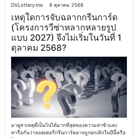
DVLottery.me
8 ตุลาคม 2568
เหตุใดการจับฉลากกรีนการ์ด
(โครงการวีซ่าหลากหลายรูป
แบบ 2027) จึงไม่เริ่มในวันที่ 1
ตุลาคม 2568?
มาดูสาเหตุที่เป็นไปได้มากที่สุดของความล่าช้าและ
หารือกันว่าลอตเตอรีกรีนการ์ดอาจถูกยกเลิกในปีนี้หรือ