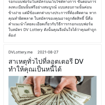
รอกแบบฟอร์มใบสมัครบนเว็บไซต์ทางการ ขั้นตอนการ
ลงทะเบียนนั้นฟรีอย่างสมบูรณ์ แบบสอบถามนั้นค่อน
ข้างง่าย แต่มีข้อแตกต่างบางประการที่ต้องติดตาม หาก
คุณทำผิดพลาด ใบสมัครของคุณอาจถูกตัดสิทธิ์ นี่คือ
คำแนะนำโดยละเอียดเกี่ยวกับวิธีการกรอกแบบฟอร์ม
ใบสมัคร DV Lottery ดังนั้นคุณจึงมั่นใจได้ว่าคุณทำถูก
ต้อง!
DVLottery.me
2021-08-27
สาเหตุทั่วไปที่ลอตเตอรี DV
ทำให้คุณเป็นหนี้ได้