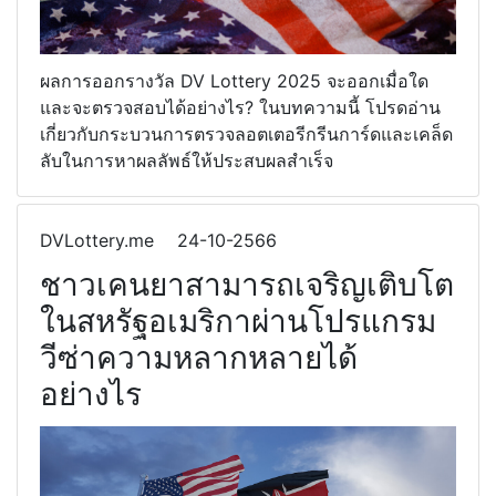
ผลการออกรางวัล DV Lottery 2025 จะออกเมื่อใด
และจะตรวจสอบได้อย่างไร? ในบทความนี้ โปรดอ่าน
เกี่ยวกับกระบวนการตรวจลอตเตอรีกรีนการ์ดและเคล็ด
ลับในการหาผลลัพธ์ให้ประสบผลสำเร็จ
DVLottery.me
24-10-2566
ชาวเคนยาสามารถเจริญเติบโต
ในสหรัฐอเมริกาผ่านโปรแกรม
วีซ่าความหลากหลายได้
อย่างไร