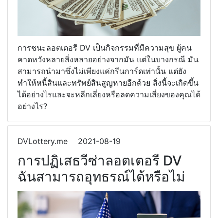
การชนะลอตเตอรี DV เป็นกิจกรรมที่มีความสุข ผู้คน
คาดหวังหลายสิ่งหลายอย่างจากมัน แต่ในบางกรณี มัน
สามารถนำมาซึ่งไม่เพียงแค่กรีนการ์ดเท่านั้น แต่ยัง
ทำให้หนี้สินและทรัพย์สินสูญหายอีกด้วย สิ่งนี้จะเกิดขึ้น
ได้อย่างไรและจะหลีกเลี่ยงหรือลดความเสี่ยงของคุณได้
อย่างไร?
DVLottery.me
2021-08-19
การปฏิเสธวีซ่าลอตเตอรี DV
ฉันสามารถอุทธรณ์ได้หรือไม่